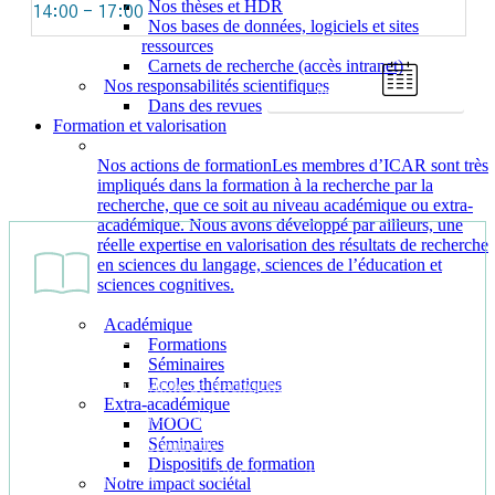
Nos thèses et HDR
14:00 - 17:00
Nos bases de données, logiciels et sites
ressources
Carnets de recherche (accès intranet)
Nos responsabilités scientifiques
Tout l'agenda
Dans des revues
Formation et valorisation
Nos actions de formation
Les membres d’ICAR sont très
impliqués dans la formation à la recherche par la
recherche, que ce soit au niveau académique ou extra-
académique. Nous avons développé par ailleurs, une
réelle expertise en valorisation des résultats de recherche
en sciences du langage, sciences de l’éducation et
sciences cognitives.
Académique
Historique
Formations
Séminaires
Ecoles thématiques
L’UMR (Unité Mixte de Recherche) ICAR est née en 2003
Extra-académique
de la fusion de deux unités de recherche lyonnaises : de
MOOC
Séminaires
l’UMR GRIC (Groupe de Recherches sur les Interactions
Dispositifs de formation
Communicatives) et de la FRE (Formation de Recherche en
Notre impact sociétal