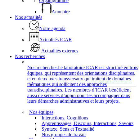
Organigramme
Annuaire
Nos actualités
Notre agenda
Présentation
Actualités ICAR
Actualités externes
Nos recherches
Nos recherches
Le laboratoire ICAR est structuré en trois
équipes, qui représentent des orientations disciplinaires,
À la une
et en deux axes transversaux qui traitent de domaines
Nos archives des actus
thématiques qui sollicitent des approches
transdisciplinaires. Les membres d’ICAR bénéficient
aussi de services d’appui pour les accompagner dans
leurs démarches administratives et leurs projets.
Parution de l’ouvrage : « 60 Years of Applied
Linguistics: Toward More Engaged Research »,
Nos équipes
publié par John Benjamins Publishing Company et
Interactions, Cognitions
codirigé par Nathalie Blanc et Isabel Colón de
Apprentissages, Discours, Interactions, Savoirs
Syntaxe, Sens et Textualité
Carvajal
Nos groupes de travail