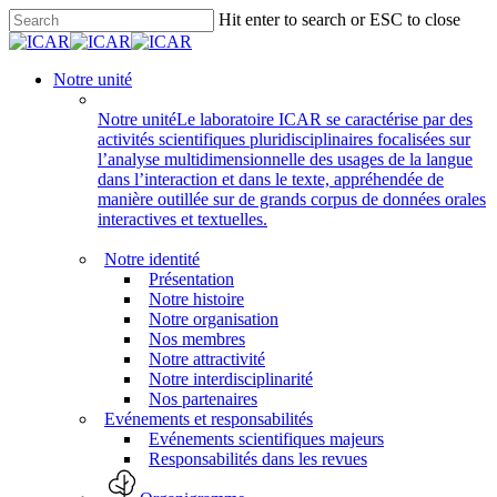
Skip
Hit enter to search or ESC to close
to
Close
main
Search
content
search
Menu
Notre unité
Notre unité
Le laboratoire ICAR se caractérise par des
activités scientifiques pluridisciplinaires focalisées sur
l’analyse multidimensionnelle des usages de la langue
dans l’interaction et dans le texte, appréhendée de
manière outillée sur de grands corpus de données orales
interactives et textuelles.
Notre identité
Présentation
Notre histoire
Notre organisation
Nos membres
Notre attractivité
Notre interdisciplinarité
Nos partenaires
Evénements et responsabilités
Evénements scientifiques majeurs
Responsabilités dans les revues